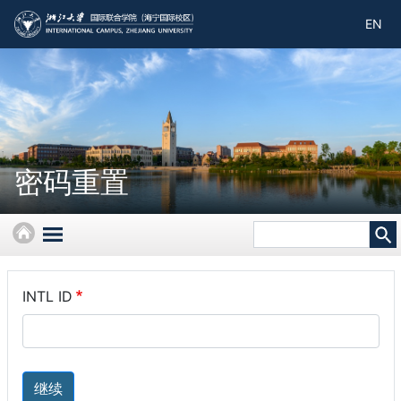
跳
EN
转
到
主
要
内
容
密码重置
首
页
INTL ID
继续