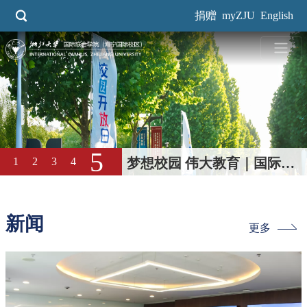
跳
捐赠
myZJU
English
转
到
主
要
内
容
4
1
2
3
5
三连冠！国际校区学子成功卫
冕浙大本科生男篮“三好杯”冠
军
新闻
更多