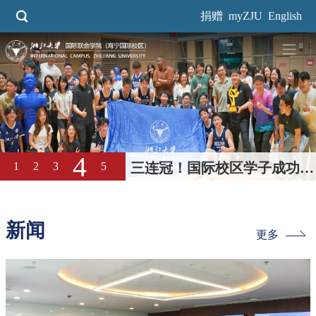
跳
捐赠
myZJU
English
转
到
主
要
内
容
5
1
2
3
4
梦想校园 伟大教育｜国际校
区2026年校园开放日回顾
新闻
更多