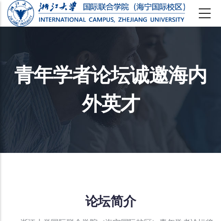
跳
转
到
主
青年学者论坛诚邀海内
要
外英才
内
容
论坛简介