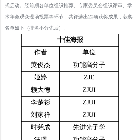
式启动。经前期各单位组织推荐、专家委员会组织评审、学
术年会观众现场投票等环节，共评选出20项获奖成果，获奖
名单如下（排名不分先后）。
十佳海报
作者
单位
黄俊杰
功能高分子
姬婷
ZJE
赖大德
ZJUI
李楚衫
ZJUI
刘家祥
ZJUI
时尧成
先进光子学
汪
璟
功能高分子