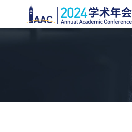
跳
转
到
主
要
内
容