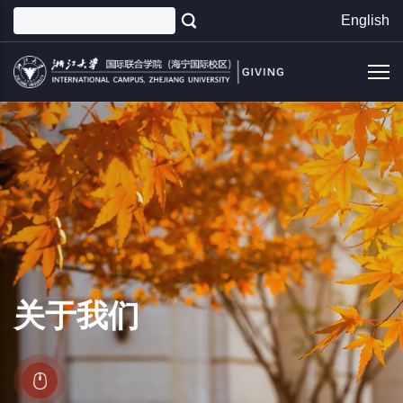
跳
English
转
到
主
要
内
容
关于我们