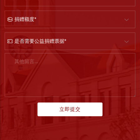
赠
方
捐
向
赠
额
是
度
否
需
留
要
言
公
益
捐
赠
票
据