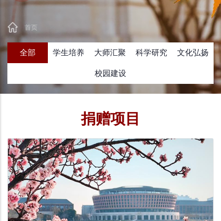
首页
面
全部
学生培养
大师汇聚
科学研究
文化弘扬
包
屑
校园建设
捐赠项目