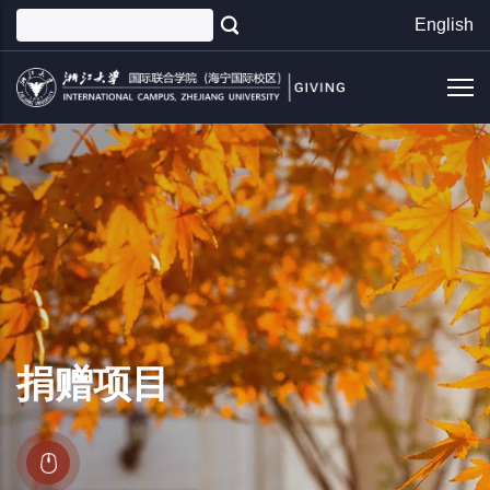
跳
English
转
到
主
要
内
容
捐赠项目