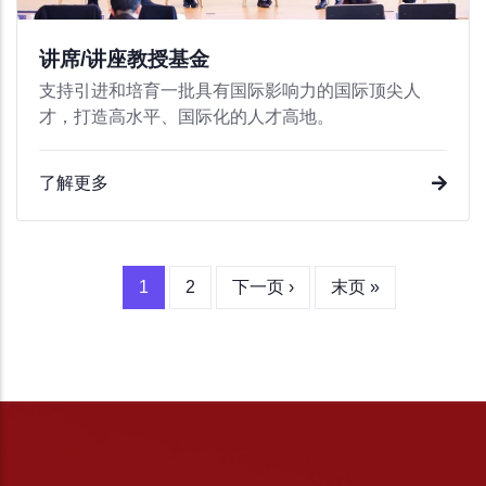
讲席/讲座教授基金
支持引进和培育一批具有国际影响力的国际顶尖人
才，打造高水平、国际化的人才高地。
了解更多
当
1
Page
2
下
下一页 ›
末
末页 »
分
前
一
页
页
页
页