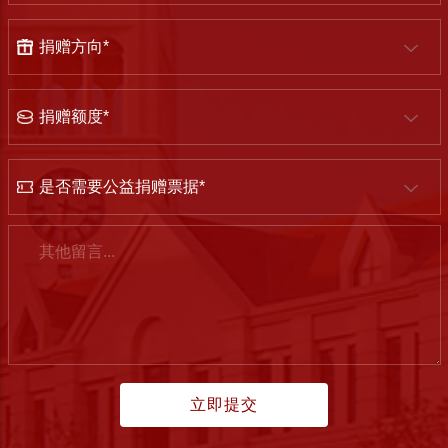
捐
赠
方
捐
向
赠
额
是
度
否
需
留
要
言
公
益
捐
赠
票
据