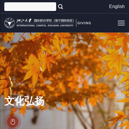
跳
English
转
到
主
要
内
容
文化弘扬