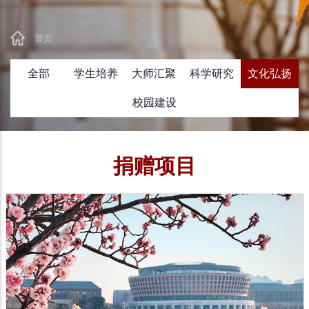
首页
面
全部
学生培养
大师汇聚
科学研究
文化弘扬
包
屑
校园建设
捐赠项目