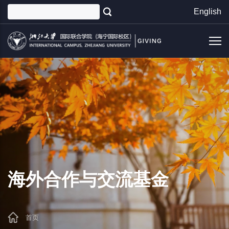
跳
English
转
到
主
要
内
容
海外合作与交流基金
首页