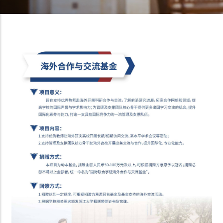
面
包
屑