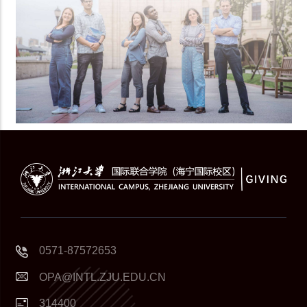
0571-87572653
OPA@INTL.ZJU.EDU.CN
314400