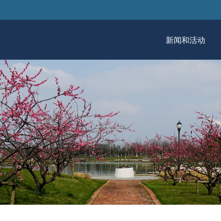
跳
转
到
新闻和活动
主
要
内
新闻
容
活动