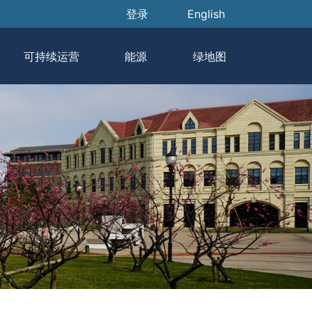
User account men
登录
English
可持续运营
能源
绿地图
垃圾分类
碳排放报告
垃圾分类指南
能耗公示
垃圾分类公示
碳足迹
垃圾分类政策制度
设备运行