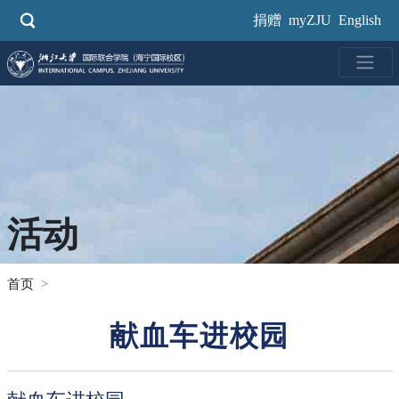
跳
捐赠
myZJU
English
转
到
主
要
内
容
活动
首页
献血车进校园