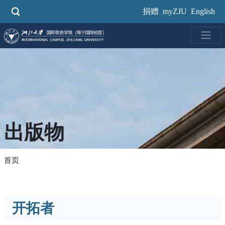
跳
捐赠
myZJU
English
转
到
主
要
内
容
出版物
首页
开拓者