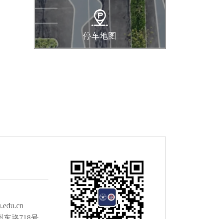
停车地图
.edu.cn
东路718号