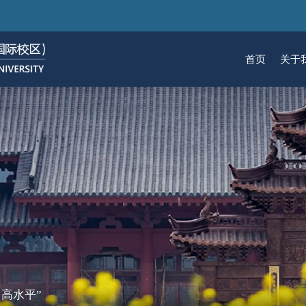
跳
转
到
首页
关于
主
要
关于我们
招生
学术
科研
大学生活
加入我们
内
容
校区简介
本科生招生
本科生课程
科研概览
生活在国际校区
热招岗位
云看校园
研究生招生
机构
科研
活力
人物
使命愿景
通知动态
研究生课程
研究中心
成长在国际校区
组织机构
通知动态
语言
技术
校区领导
招生视频
通识课程
研究平台
校园地图
图书
联系我们
学术日历
仪器共享平台
发展历程
书院
高水平”