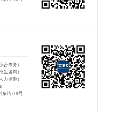
16（综合事务）
18（招生咨询）
66（人力资源）
cn
东路718号