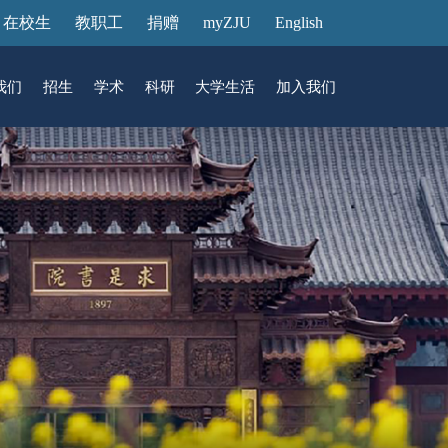
在校生
教职工
捐赠
myZJU
English
我们
招生
学术
科研
大学生活
加入我们
&活动
动态
在国际校区
故事
访客预约
国际生招生
中心
转化
展厅预约
馆