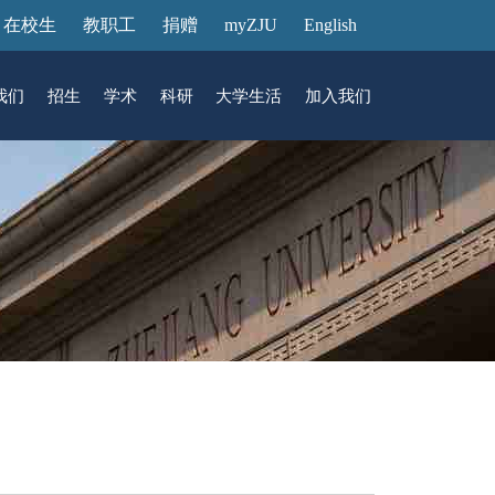
在校生
教职工
捐赠
myZJU
English
我们
招生
学术
科研
大学生活
加入我们
&活动
动态
在国际校区
故事
访客预约
国际生招生
中心
转化
展厅预约
馆