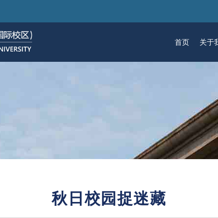
跳
转
到
首页
关于
主
要
关于我们
招生
学术
科研
大学生活
加入我们
内
容
校区简介
本科生招生
本科生课程
科研概览
生活在国际校区
热招岗位
云看校园
研究生招生
机构
科研
活力
人物
使命愿景
通知动态
研究生课程
研究中心
成长在国际校区
组织机构
通知动态
语言
技术
校区领导
招生视频
通识课程
研究平台
校园地图
图书
联系我们
学术日历
仪器共享平台
发展历程
书院
秋日校园捉迷藏