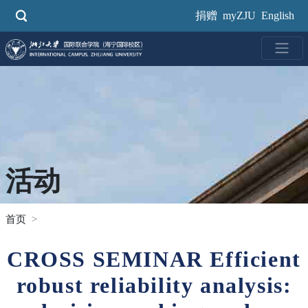
跳
捐赠
myZJU
English
转
到
主
要
内
容
活动
首页
CROSS SEMINAR Efficient
robust reliability analysis: