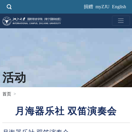
跳
捐赠
myZJU
English
转
到
主
要
内
容
活动
首页
月海器乐社 双笛演奏会