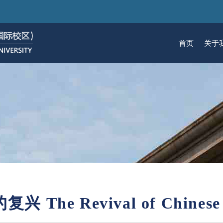
跳
转
到
首页
关于
主
要
关于我们
招生
学术
科研
大学生活
加入我们
内
容
校区简介
本科生招生
本科生课程
科研概览
生活在国际校区
热招岗位
云看校园
研究生招生
机构
科研
活力
人物
使命愿景
通知动态
研究生课程
研究中心
成长在国际校区
组织机构
通知动态
语言
技术
校区领导
招生视频
通识课程
研究平台
校园地图
图书
联系我们
学术日历
仪器共享平台
发展历程
书院
 The Revival of Chinese 