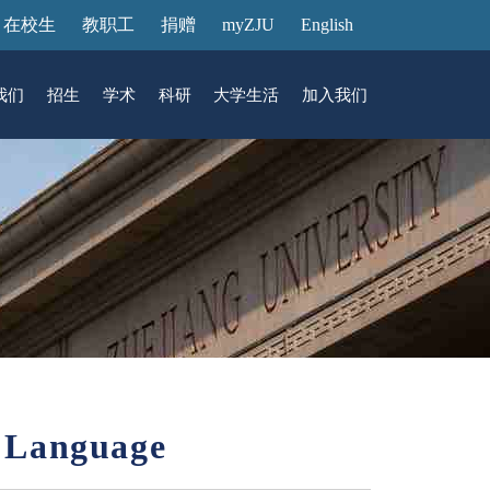
在校生
教职工
捐赠
myZJU
English
我们
招生
学术
科研
大学生活
加入我们
&活动
动态
在国际校区
故事
访客预约
国际生招生
中心
转化
展厅预约
馆
Language