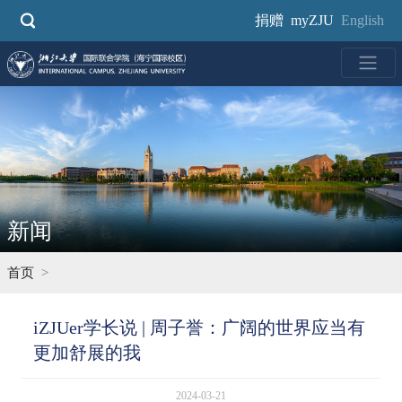
跳
捐赠
myZJU
English
转
到
主
要
内
容
新闻
首页
iZJUer学长说 | 周子誉：广阔的世界应当有
更加舒展的我
2024-03-21