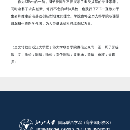
作为ZJEers的一员，周子誉同学不仅展示了出类拔萃的专业素养，
同时诠释了求实创新、笃行不怠的精神风貌，也践行了ZJE一直致力于
生命和健康前沿基础创新型研究的理念。学院也将全力支持学院各课题
组深耕生物医学领域，为人类健康福祉持续贡献力量。
（全文转载自浙江大学爱丁堡大学联合学院微信公众号；图：周子誉提
供；文：喻娇；编辑：喻娇；责任编辑：黄晓涵，薛倩；审核：吴锋
滨）