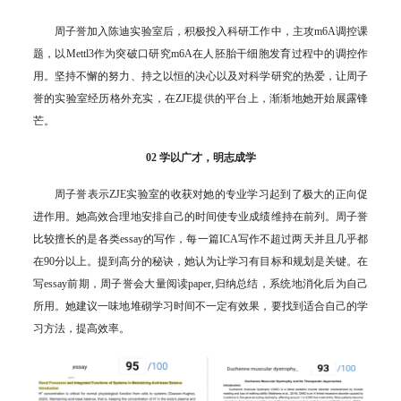
周子誉加入陈迪实验室后，积极投入科研工作中，主攻m6A调控课
题，以Mettl3作为突破口研究m6A在人胚胎干细胞发育过程中的调控作
用。坚持不懈的努力、持之以恒的决心以及对科学研究的热爱，让周子
誉的实验室经历格外充实，在ZJE提供的平台上，渐渐地她开始展露锋
芒。
02 学以广才，明志成学
周子誉表示ZJE实验室的收获对她的专业学习起到了极大的正向促
进作用。她高效合理地安排自己的时间使专业成绩维持在前列。周子誉
比较擅长的是各类essay的写作，每一篇ICA写作不超过两天并且几乎都
在90分以上。提到高分的秘诀，她认为让学习有目标和规划是关键。在
写essay前期，周子誉会大量阅读paper,归纳总结，系统地消化后为自己
所用。她建议一味地堆砌学习时间不一定有效果，要找到适合自己的学
习方法，提高效率。