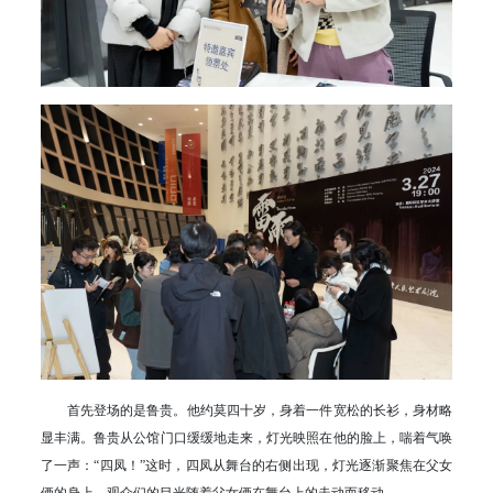
首先登场的是鲁贵。他约莫四十岁，身着一件宽松的长衫，身材略
显丰满。鲁贵从公馆门口缓缓地走来，灯光映照在他的脸上，喘着气唤
了一声：“四凤！”这时，四凤从舞台的右侧出现，灯光逐渐聚焦在父女
俩的身上，观众们的目光随着父女俩在舞台上的走动而移动。