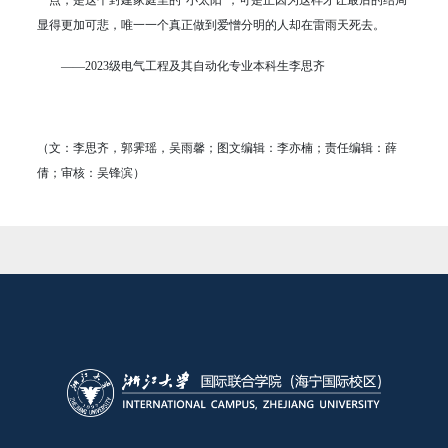
显得更加可悲，唯一一个真正做到爱憎分明的人却在雷雨天死去。
——2023级电气工程及其自动化专业本科生李思齐
（文：李思齐，郭霁瑶，吴雨馨；图文编辑：李亦楠；责任编辑：薛
倩；审核：吴锋滨）