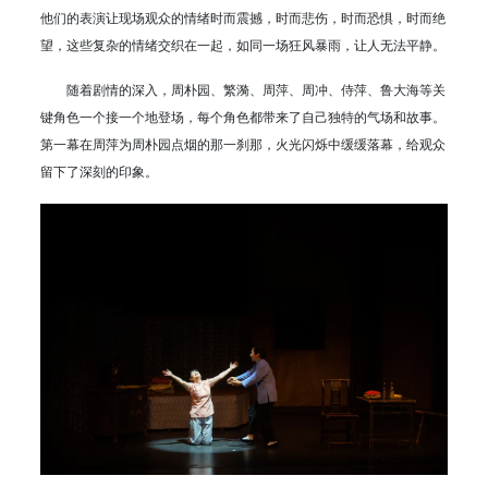
他们的表演让现场观众的情绪时而震撼，时而悲伤，时而恐惧，时而绝
望，这些复杂的情绪交织在一起，如同一场狂风暴雨，让人无法平静。
随着剧情的深入，周朴园、繁漪、周萍、周冲、侍萍、鲁大海等关
键角色一个接一个地登场，每个角色都带来了自己独特的气场和故事。
第一幕在周萍为周朴园点烟的那一刹那，火光闪烁中缓缓落幕，给观众
留下了深刻的印象。