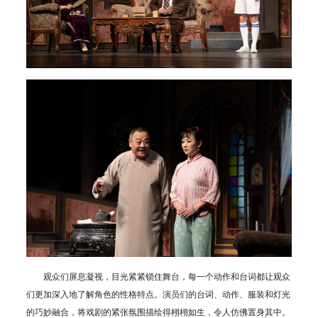
观众们屏息凝视，目光紧紧锁住舞台，每一个动作和台词都让观众
们更加深入地了解角色的性格特点。演员们的台词、动作、服装和灯光
的巧妙融合，将戏剧的紧张氛围描绘得栩栩如生，令人仿佛置身其中。