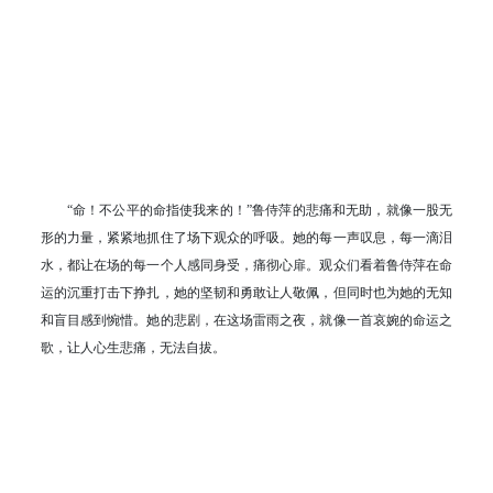
“命！不公平的命指使我来的！”鲁侍萍的悲痛和无助，就像一股无
形的力量，紧紧地抓住了场下观众的呼吸。她的每一声叹息，每一滴泪
水，都让在场的每一个人感同身受，痛彻心扉。观众们看着鲁侍萍在命
运的沉重打击下挣扎，她的坚韧和勇敢让人敬佩，但同时也为她的无知
和盲目感到惋惜。她的悲剧，在这场雷雨之夜，就像一首哀婉的命运之
歌，让人心生悲痛，无法自拔。