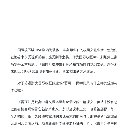
国际校区以RISE剧场为载体，丰富师生们的校园文化生活，使他们
在忙碌中享受视听盛宴，感受剧作之美。作为国际校区RISE剧场第三期
高水平艺术展演，《雷雨》给师生们带来精彩绝伦的戏剧之夜。期待未
来RISE剧场继续展现更加多样化、更加杰出的艺术表演。
对于落进浙大国际校区的这场“雷雨”，同学们又有什么样的观感与
体会呢？
《雷雨》是我高中语文课本里印象最深的一篇课文，但从来没有想
过能有机会现场看它被演绎出来。所以当课本上的一幕幕被还原，每一
个人物的一颦一笑跨越时空真的出现在我的眼前时，那种激动与震撼是
无法用言语表达的。就像谢幕时李建鹏老师说的一样，《雷雨》是中国