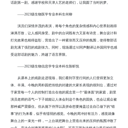
话剧第一剧。感谢学校和天津人艺的老师们，让我圆了当时的梦。
——2023级生物医学专业本科生何柳
演员们深情并茂的表演，将每个角色的复杂情感和内心世界刻画得
淋漓尽致，让人感同身受。剧中的台词既有力又富有诗意，舞台设计和
灯光效果也相得益彰，营造出了一种紧张而又压抑的氛围，使得整部话
剧充满了强烈的戏剧张力。同时，现场通过AI同声翻译让外国同学也感
受这部话剧的魅力，跨越了语言界限。
——2023级生物信息学专业本科生陈昕悦
从课本上的戏剧走进现场，我们看到字里行间的人们变得更加立
体、丰满。今晚的周朴园把传统的封建的大家长表现的很到位，通过对
于家里每一个人的控制打造出在他的观念里一个“最体面”的家庭，剧里
演员老师的语气一下子就能让人体会到这个角色的固执，也会让观众被
那种威严震慑住。但从抛下侍萍以及拼命想要掩盖过去自己做下的“错
事”的行为来看，似乎有懦弱的感觉。今晚的周冲好有活力，感觉就像
舞台上的一束光一样，一上台就把舞台上营造出来的压抑的氛围冲散了
一点，是这个封建家庭里的“小太阳”，可是正因为这样才让最后的结局