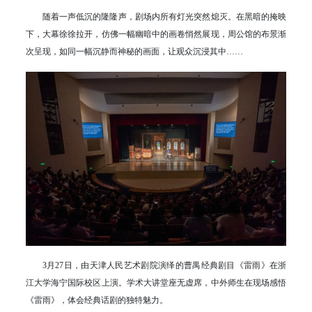
随着一声低沉的隆隆声，剧场内所有灯光突然熄灭。在黑暗的掩映
下，大幕徐徐拉开，仿佛一幅幽暗中的画卷悄然展现，周公馆的布景渐
次呈现，如同一幅沉静而神秘的画面，让观众沉浸其中……
3月27日，由天津人民艺术剧院演绎的曹禺经典剧目《雷雨》在浙
江大学海宁国际校区上演。学术大讲堂座无虚席，中外师生在现场感悟
《雷雨》，体会经典话剧的独特魅力。