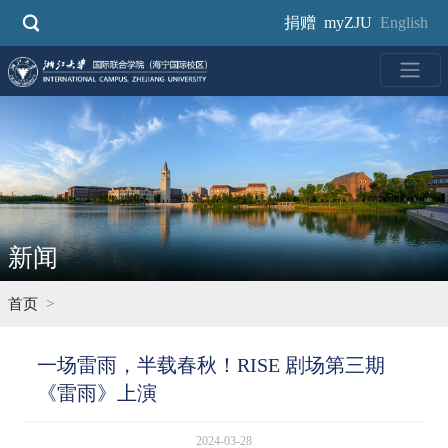
跳
捐赠
myZJU
English
转
到
主
要
内
容
新闻
首页
一场雷雨，半载春秋！RISE 剧场第三期
《雷雨》上演
2024-03-28