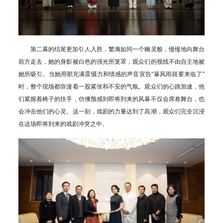
第二幕的结尾更加引人入胜，繁漪如同一个幽灵般，慢慢地向舞台
前方走去，她的身影被白色的强光所笼罩，观众们的视线不由自主地被
她所吸引。当她用那充满震慑力和情感的声音宣告“暴风雨就要来临了”
时，整个现场都弥漫着一股紧张和不安的气氛。观众们的心跳加速，他
们紧握着椅子的扶手，仿佛预感到即将到来的风暴不仅会席卷舞台，也
会冲击他们的心灵。这一刻，戏剧的力量达到了高潮，观众们完全沉浸
在这场即将到来的戏剧冲突之中。