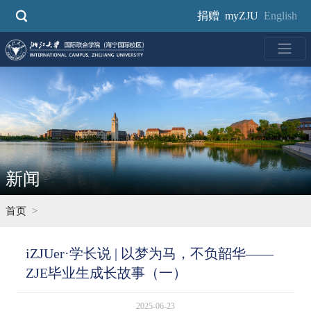
跳
捐赠
myZJU
English
转
到
主
要
内
容
新闻
首页
iZJUer·学长说 | 以梦为马，不负韶华——
ZJE毕业生成长故事（一）
2025-06-23