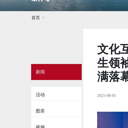
首页
文化
生领
Side
新闻
Menu
满落
on
News
活动
2025-08-01
图库
视频