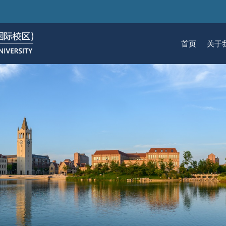
跳
转
到
首页
关于
主
要
关于我们
招生
学术
科研
大学生活
加入我们
内
容
校区简介
本科生招生
本科生课程
科研概览
生活在国际校区
热招岗位
云看校园
研究生招生
机构
科研
活力
人物
使命愿景
通知动态
研究生课程
研究中心
成长在国际校区
组织机构
通知动态
语言
技术
校区领导
招生视频
通识课程
研究平台
校园地图
图书
联系我们
学术日历
仪器共享平台
发展历程
书院