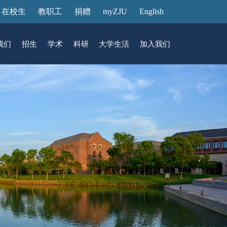
在校生
教职工
捐赠
myZJU
English
我们
招生
学术
科研
大学生活
加入我们
&活动
动态
在国际校区
故事
访客预约
国际生招生
中心
转化
展厅预约
馆