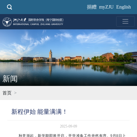
跳
捐赠
myZJU
English
转
到
主
要
内
容
新闻
首页
新程伊始 能量满满！
2025-09-09
秋意渐起，新学期即将开启，开学准备工作井然有序。9月8日上