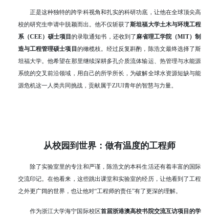
正是这种独特的跨学科视角和扎实的科研功底，让他在全球顶尖高
校的研究生申请中脱颖而出。他不仅斩获了
斯坦福大学土木与环境工程
系（CEE）硕士项目
的录取通知书，还收到了
麻省理工学院（MIT）制
造与工程管理硕士项目
的橄榄枝。经过反复斟酌，陈浩文最终选择了斯
坦福大学。他希望在那里继续深耕多孔介质流体输运、热管理与水能源
系统的交叉前沿领域，用自己的所学所长，为破解全球水资源短缺与能
源危机这一人类共同挑战，贡献属于ZJUI青年的智慧与力量。
从校园到世界：做有温度的工程师
除了实验室里的专注和严谨，陈浩文的本科生活还有着丰富的国际
交流印记。在他看来，这些跳出课堂和实验室的经历，让他看到了工程
之外更广阔的世界，也让他对“工程师的责任”有了更深的理解。
作为浙江大学海宁国际校区
首届浙港澳高校书院交流互访项目的学