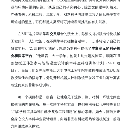
构如何决定宏观的传输性能，以及这些基础机理如何转化为解决实际能
源与环境问题的钥匙。”谈及自己的研究初心，陈浩文的眼中闪着光。
在他看来，机械工程、流体力学、材料科学与环境工程之间从来没有不
可逾越的壁垒，它们都是人类应对可持续发展挑战的有力武器。
在ZJUI这片深耕
学科交叉融合
的沃土上，陈浩文得以跳出传统机械
工程的单一认知框架，在不同学科的碰撞交融中，一步步锚定了自己的
研究坐标。“ZJUI最打动我的，就是为本科生提供了
丰富多元的科研机
会和探索平台
。”他坦言，大一学年，他就主动走进实验室，跟随ZJUI
副教授王伟烈参与智能温室设计的‌本科生科研训练计划（SRTP项
目）。而后，他又先后在浙江大学电气工程学院副教授郑荣濠与ZJUI副
教授崔佳欢的指导下，分别开展机器人控制系统开发和工业油雾分离多
相流仿真的暑期科研训练。
每一个项目都是一扇窗，让他窥见了流体、热、材料、环境之间盘
根错节的内在联系。每一次跨学科的实践，也都在潜移默化中锤炼着他
“用多学科工具系统性解决复杂工程问题”的核心素养。如今，陈浩文正
全身心投入本科毕业设计项目，向着非晶材料微观热输运机制这一前沿
方向继续深入探索。