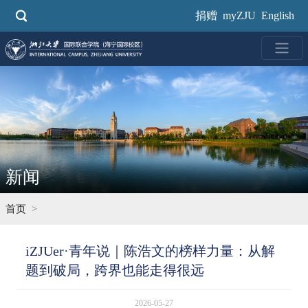
跳
捐赠
myZJU
English
转
到
主
要
内
容
新闻
首页
iZJUer·青年说｜陈浩文的榜样力量：从解
题到破局，跨界也能走得很远
2026-05-27