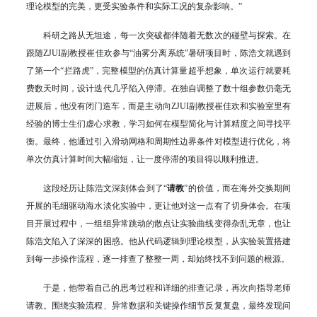
理论模型的完美，更受实验条件和实际工况的复杂影响。”
科研之路从无坦途，每一次突破都伴随着无数次的碰壁与探索。在
跟随ZJUI副教授崔佳欢参与“油雾分离系统”暑研项目时，陈浩文就遇到
了第一个“拦路虎”，完整模型的仿真计算量超乎想象，单次运行就要耗
费数天时间，设计迭代几乎陷入停滞。在独自调整了数十组参数仍毫无
进展后，他没有闭门造车，而是主动向ZJUI副教授崔佳欢和实验室里有
经验的博士生们虚心求教，学习如何在模型简化与计算精度之间寻找平
衡。最终，他通过引入滑动网格和周期性边界条件对模型进行优化，将
单次仿真计算时间大幅缩短，让一度停滞的项目得以顺利推进。
这段经历让陈浩文深刻体会到了“
请教
”的价值，而在海外交换期间
开展的毛细驱动海水淡化实验中，更让他对这一点有了切身体会。在项
目开展过程中，一组组异常跳动的散点让实验曲线变得杂乱无章，也让
陈浩文陷入了深深的困惑。他从代码逻辑到理论模型，从实验装置搭建
到每一步操作流程，逐一排查了整整一周，却始终找不到问题的根源。
于是，他带着自己的思考过程和详细的排查记录，再次向指导老师
请教。围绕实验流程、异常数据和关键操作细节反复复盘，最终发现问