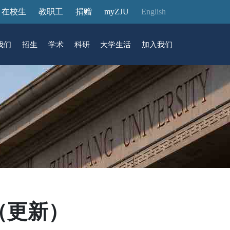
在校生
教职工
捐赠
myZJU
English
我们
招生
学术
科研
大学生活
加入我们
&活动
动态
在国际校区
故事
访客预约
国际生招生
中心
转化
展厅预约
馆
（更新）