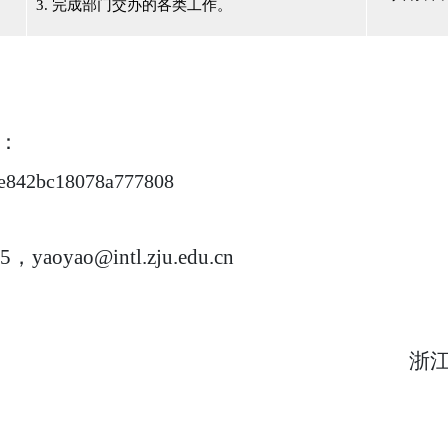
3. 完成部门交办的各类工作。
：
b78e842bc18078a777808
25
，
yaoyao@intl.zju.edu.cn
浙