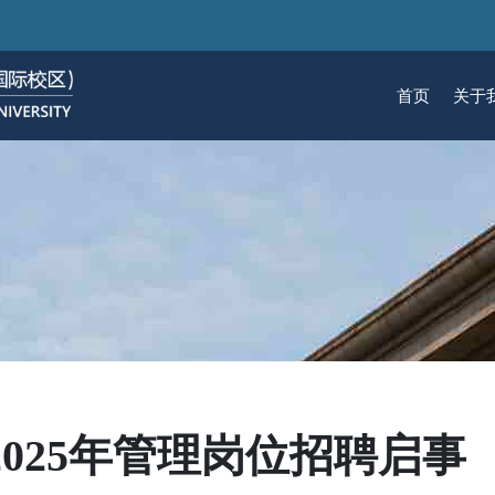
跳
转
到
首页
关于
主
要
关于我们
招生
学术
科研
大学生活
加入我们
内
容
校区简介
本科生招生
本科生课程
科研概览
生活在国际校区
热招岗位
云看校园
研究生招生
机构
科研
活力
人物
使命愿景
通知动态
研究生课程
研究中心
成长在国际校区
组织机构
通知动态
语言
技术
校区领导
招生视频
通识课程
研究平台
校园地图
图书
联系我们
学术日历
仪器共享平台
发展历程
书院
025年管理岗位招聘启事