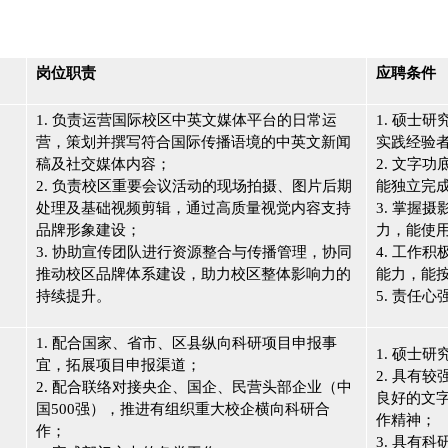
岗位职责
应聘条件
1. 负责运营国际校区中英文媒体平台的日常运
1. 硕士
营，策划并撰写符合国际传播语境的中英文新闻
实践经验
稿及社交媒体内容；
2. 文字
2. 负责校区重要会议活动的现场拍摄、图片后期
能独立完
处理及基础视频剪辑，通过高质量视觉内容支持
3. 掌握
品牌形象建设；
力，能使
3. 协助宣传团队进行资源整合与传播管理，协同
4. 工作
推动校区品牌体系建设，助力校区整体影响力的
能力，能
持续提升。
5. 责任
1.
配合国家、省市、区县纵向科研项目申报事
1. 硕士
宜，拓展项目申报渠道；
2. 具有
2. 配合
联络对接央企、国企、民营头部企业（中
良好的文
国500强），推进有组织重大校企横向科研合
作精神；
作
；
3. 具有