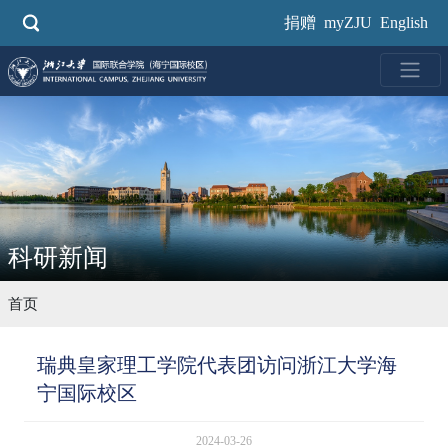
跳
捐赠
myZJU
English
转
到
主
要
内
容
科研新闻
首页
瑞典皇家理工学院代表团访问浙江大学海
宁国际校区
2024-03-26