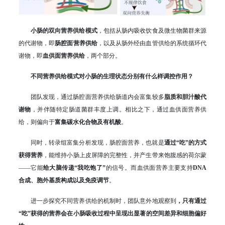
小肠的双向营养供给模式
，包括从肠内吸收饮食及微生物菌群来源
的代谢物，即
肠腔面营养供给
，以及从肠外经由血管供给的系统循环代
谢物，即
血供面营养供给
，两个部分。
不同营养供给模式对小肠的
生理状态
分别有什么样调控作用？
团队发现，通过肠腔面营养供给肠道内会富集较多
脂质和胆汁酸代
谢物
，并伴随特定肠道菌群丰度上调。相比之下，通过血供面营养供
给，则偏向于
富集碳水化合物及有机酸
。
同时，转录组富集分析发现，肠腔面营养，也就是
通过“吃”的方式
获得营养
，能维持小肠上皮屏障的完整性，并产生带来饱腹感的荷尔蒙
——它能
给大脑传递“我吃饱了”
的信号。而血供面营养主要支持
DNA
合成、胞外基质构成以及免疫调节
。
进一步探究不同营养供给的机制时，团队意外地观察到
，只有通过
“吃”获得的营养会在小肠吸收过程中呈现出显著的空间差异和细胞偏好