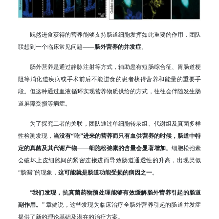
既然进食获得的营养能够支持肠道细胞发挥如此重要的作用，团队
联想到一个临床常见问题——
肠外营养的并发症
。
肠外营养是通过静脉注射等方式，辅助患有短肠综合征、胃肠道梗
阻等消化道疾病或手术前后不能进食的患者获得营养和能量的重要手
段。但这种通过血液循环实现营养物质供给的方式，往往会伴随发生肠
道屏障受损等病症。
为了探究二者的关联，团队通过单细胞转录组、代谢组及真菌多样
性检测发现，
当没有“吃”进来的营养而只有血供营养的时候，肠道中特
定的真菌及其代谢产物——细胞松弛素的含量会显著增加
。细胞松弛素
会破坏上皮细胞间的紧密连接进而导致肠道通透性的升高，出现类似
“肠漏”的现象，
这可能就是肠道功能受损的病因之一
。
“
我们发现，抗真菌药物预处理能够有效缓解肠外营养引起的肠道
副作用。
” 章健说，这些发现为临床治疗全肠外营养引起的肠道并发症
提供了新的理论基础及潜在的治疗方案。