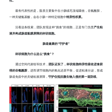
性。
最有代表性的是，脂质主要集中在小肠绒毛顶端吸收，谷氨酰胺，
一种关键氨基酸，会在小肠一种特定细胞中
特异性积累。
沿着这条线索，团队发现这种“挑食”的细胞，正是专门负责
产生粘
液并构成肠道黏膜屏障的杯状细胞。
肠道健康的“守护者”
杯状细胞为什么这么“挑食”？
通过空间代谢组等技术，
团队证实了，杯状细胞特异性吸收进食获
得的谷氨酰胺
，进而调节细胞内的氧化还原平衡，促进粘液分泌，形成
肠道免疫中的关键粘液屏障，
守护住抵抗微生物入侵的第一道防线
。