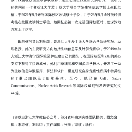
候，我会在校园里散步或锻炼，这些总能让我重新充满动力。”该研究
的共同第一作者浙江大学爱丁堡大学联合学院生物信息学博士生田若
楠，于2021年9月来到国际校区攻读硕士学位，并于23年9月通过硕转博
考核在校区攻读博士学位。她回忆起第一次走进国际校区时，便深深地
喜欢上了这里。
田若楠的导师刘琬璐，是浙江大学爱丁堡大学联合学院研究员、助
理教授。她的主要研究方向包括生物信息学及计算免疫学，于2019年加
入浙江大学海宁国际校区并组建自己的团队，在国际校区和ZJE的关心
支持下获得了快速成长。她利用单细胞和空间多组学技术，开发了一系
列生物信息学数据库、算法和软件，重点研究自身免疫性疾病中特异性
的T淋巴细胞及T细胞受体。至今，她已在 Cell、Nature
Communications、Nucleic Acids Research 等国际权威期刊发表研究论文
44 篇。
（转载自浙江大学微信公众号，部分资料由刘琬璐团队提供，图文编
辑：李亦楠、刘帅印；责任编辑：张旖；审核：杨祎）