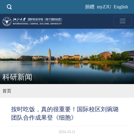
跳
捐赠
myZJU
English
转
到
主
要
内
容
科研新闻
首页
按时吃饭，真的很重要！国际校区刘琬璐
团队合作成果登《细胞》
2024-10-21