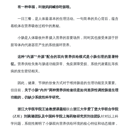
有一种幸福，叫做妈妈喊你吃饭啦。
一日三餐，是人体最基本的生理活动。一句简单的关心背后，蕴含
着机体在营养吸收过程中的奥秘。
小肠是人体吸收外界摄入营养的首要场所，同时其也接受来源于肝
脏等体内代谢器官产生的系统循环营养。
这种“内源”“外源”配合的双向营养供给模式是小肠生理的显著特
征。
营养供给失衡与肠道功能异常、免疫屏障受损、系统代谢紊乱等疾
病的发生密切相关。
因此，健康、节律的饮食方式对于维持肠道的生理功能至关重要。
但目前，
关于小肠“内外”两种营养供给途径是如何差异性调控肠道生理
功能的，仍缺少系统性科学研究。
浙江大学医学院王迪教授课题组
联合
浙江大学爱丁堡大学联合学院
（ZJE）刘琬璐团队及中国科学院上海药物研究所刘佳团队
针对以上科
学问题，系统性阐明了小肠双向营养供给环境的核心特征和动态规律，