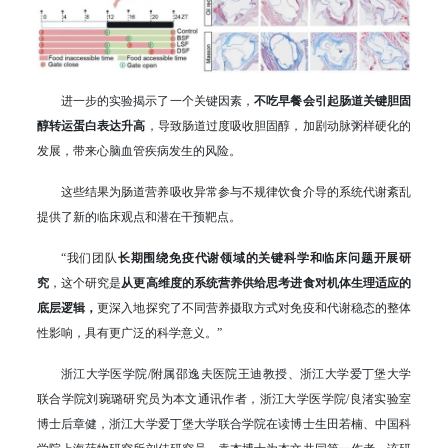
进一步的实验揭示了一个关键因素，
不吃早餐会引起肠道关键胆固
醇转运蛋白表达升高
，导致肠道过度吸收胆固醇，加剧动脉粥样硬化的
发展，带来心脑血管疾病发生的风险。
这些结果为肠道营养吸收异常参与不规律饮食介导的系统代谢紊乱
提供了新的临床观点和潜在干预靶点。
“我们团队
长期围绕免疫代谢领域的关键科学和临床问题开展研
究
，这个研究是
从更高维度的系统营养供给思考进食对机体生理适应的
底层逻辑，
更深入地探究了不同营养摄取方式对免疫和代谢稳态的整体
性影响，具有更广泛的科学意义。”
浙江大学医学院/附属邵逸夫医院王迪教授、浙江大学爱丁堡大学
联合学院刘琬璐研究员为本文通讯作者，浙江大学医学院/良渚实验室
博士后章健，浙江大学爱丁堡大学联合学院在读博士生田若楠、中国科