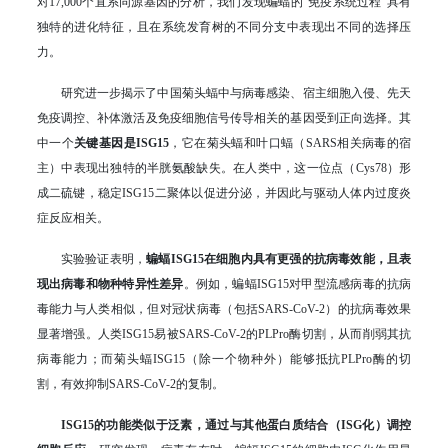
对17,000个直系同源基因的分析，我们发现蝙蝠的“免疫系统过程”具有
独特的进化特征，且在系统发育树的不同分支中表现出不同的选择压
力。
研究进一步揭示了中国菊头蝠中与病毒感染、宿主细胞入侵、先天
免疫调控、补体激活及免疫细胞信号传导相关的基因受到正向选择。其
中一个
关键基因是ISG15
，它在菊头蝠和叶口蝠（SARS相关病毒的宿
主）中表现出独特的半胱氨酸缺失。在人类中，这一位点（Cys78）形
成二硫键，稳定ISG15二聚体以促进分泌，并因此与驱动人体内过度炎
症反应相关。
实验验证表明，
蝙蝠ISG15在细胞内具有更强的抗病毒效能，且表
现出病毒和物种特异性差异
。例如，蝙蝠ISG15对甲型流感病毒的抗病
毒能力与人类相似，但对冠状病毒（包括SARS-CoV-2）的抗病毒效果
显著增强。人类ISG15易被SARS-CoV-2的PLPro酶切割，从而削弱其抗
病毒能力；而菊头蝠ISG15（除一个物种外）能够抵抗PLPro酶的切
割，有效抑制SARS-CoV-2的复制。
ISG15的功能类似于泛素，通过与其他蛋白质结合（ISG化）调控