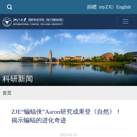
跳
捐赠
myZJU
English
转
到
主
要
内
容
科研新闻
首页
ZJE“蝙蝠侠”Aaron研究成果登《自然》！
揭示蝙蝠的进化奇迹
2025-01-31