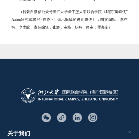
（转载自微信公众号浙江大学爱丁堡大学联合学院《我院“蝙蝠侠”
Aaron研究成果登<自然>！揭示蝙蝠的进化奇迹》；图文编辑：李亦
楠、李嵩皎；责任编辑：张旖；审核：杨祎；终审：瞿海东）
关于我们