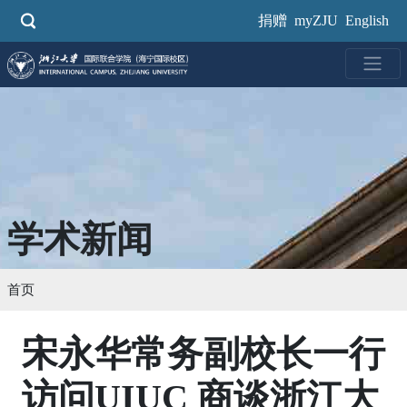
跳
捐赠
myZJU
English
转
到
主
要
内
容
学术新闻
首页
宋永华常务副校长一行
访问UIUC 商谈浙江大