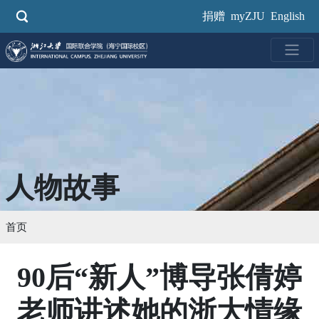
跳
捐赠
myZJU
English
转
到
主
要
内
容
人物故事
首页
90后“新人”博导张倩婷
老师讲述她的浙大情缘