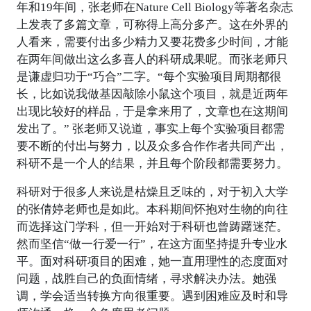
年和19年间，张老师在Nature Cell Biology等著名杂志
上发表了多篇文章，可称得上高分多产。这在外界的
人看来，需要付出多少精力又要花费多少时间，才能
在两年间做出这么多喜人的科研成果呢。而张老师只
是谦虚归功于“巧合”二字。“每个实验项目周期都很
长，比如说我做基因敲除小鼠这个项目，就是近两年
出现比较好的样品，于是拿来用了，文章也在这期间
发出了。” 张老师又说道，事实上每个实验项目都需
要不断的付出与努力，以及众多合作作者共同产出，
科研不是一个人的结果，并且每个阶段都需要努力。
科研对于很多人来说是枯燥且乏味的，对于初入大学
的张倩婷老师也是如此。本科期间怀抱对生物的向往
而选择这门学科，但一开始对于科研也曾踌躇迷茫。
然而坚信“做一行爱一行”，在这方面坚持提升专业水
平。面对科研项目的困难，她一直用理性的态度面对
问题，战胜自己的负面情绪，寻求解决办法。她强
调，学会适当转换方向很重要。遇到困难应及时和导