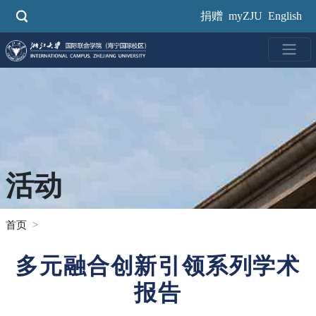
跳
捐赠
myZJU
English
转
到
主
要
内
容
活动
首页
多元融合创新引领系列学术
报告