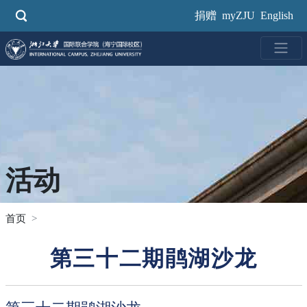
跳
捐赠
myZJU
English
转
到
主
要
内
容
活动
首页
第三十二期鹃湖沙龙