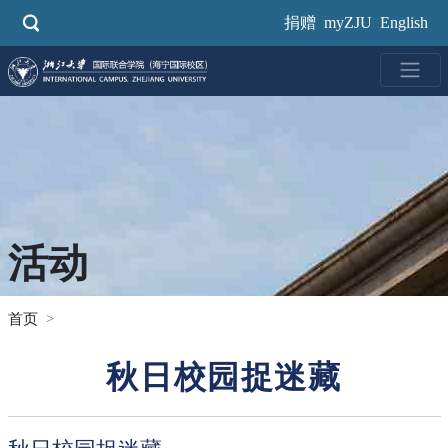
跳
捐赠
myZJU
English
转
到
主
要
内
容
活动
首页
秋日校园捉迷藏