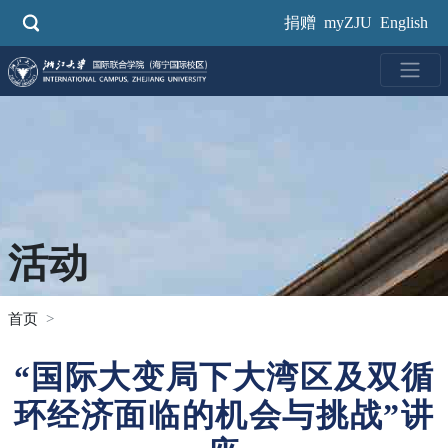
跳
捐赠
myZJU
English
转
到
主
要
内
容
活动
首页
“国际大变局下大湾区及双循
环经济面临的机会与挑战”讲