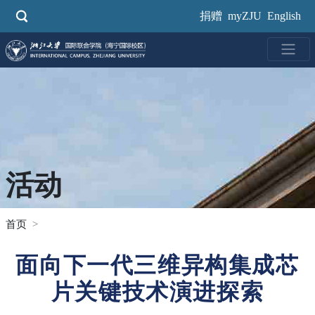
跳
捐赠
myZJU
English
转
到
主
要
内
容
活动
首页
面向下一代三维异构集成芯
片关键技术演进探索