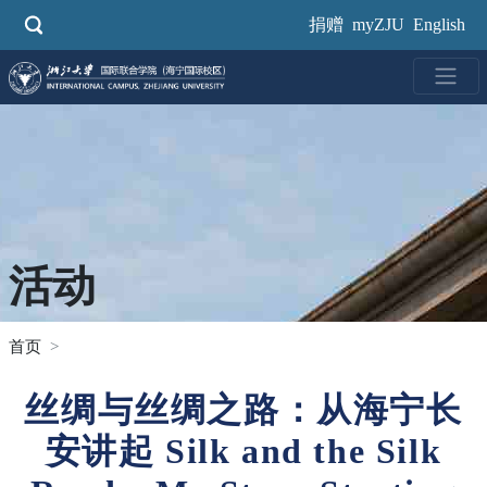
跳
捐赠
myZJU
English
转
到
主
要
内
容
活动
首页
丝绸与丝绸之路：从海宁长
安讲起 Silk and the Silk