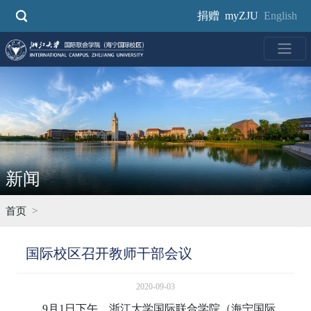
跳
捐赠
myZJU
English
转
到
主
要
内
容
新闻
首页
国际校区召开教师干部会议
2020-09-03
9月1日下午，浙江大学国际联合学院（海宁国际