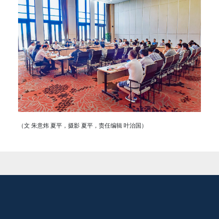
（文 朱意炜 夏平，摄影 夏平，责任编辑 叶治国）