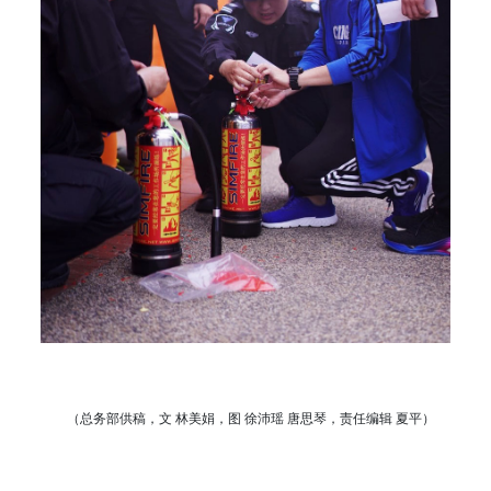
（总务部供稿，文 林美娟，图 徐沛瑶 唐思琴，责任编辑 夏平）