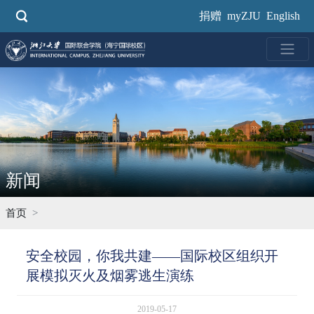
跳
捐赠
myZJU
English
转
到
主
要
内
容
新闻
首页
安全校园，你我共建——国际校区组织开
展模拟灭火及烟雾逃生演练
2019-05-17