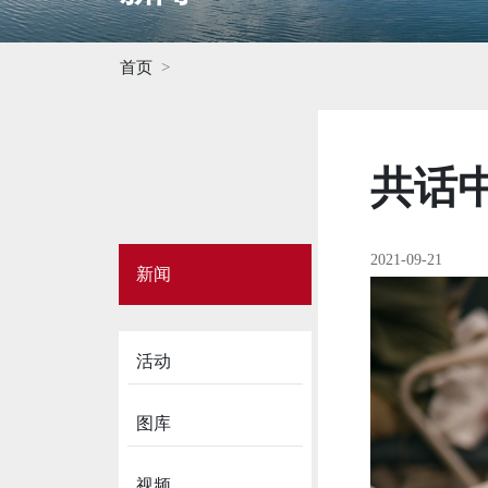
首页
共话
Side
2021-09-21
新闻
Menu
on
News
活动
图库
视频