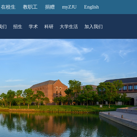
在校生
教职工
捐赠
myZJU
English
我们
招生
学术
科研
大学生活
加入我们
&活动
动态
在国际校区
故事
访客预约
国际生招生
中心
转化
展厅预约
馆