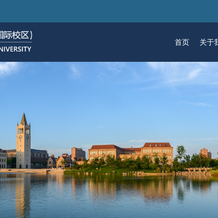
跳
转
到
首页
关于
主
要
关于我们
招生
学术
科研
大学生活
加入我们
内
容
校区简介
本科生招生
本科生课程
科研概览
生活在国际校区
热招岗位
云看校园
研究生招生
机构
科研
活力
人物
使命愿景
通知动态
研究生课程
研究中心
成长在国际校区
组织机构
通知动态
语言
技术
校区领导
招生视频
通识课程
研究平台
校园地图
图书
联系我们
学术日历
仪器共享平台
发展历程
书院