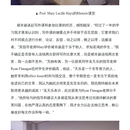
▲ Prof. Mary Lucille Hays的Rhetoric课堂
褚肖扬谈起写作课和参加比赛的经历，感悟颇深，“经过了一年的学
习我才逐渐认识到，写作课的侧重点并不停留于语言层面，它要求我们
对不同观点进行分析、论证、反驳，动之以情，晓之以理，说服读
者。”其指导老师Mary评价褚肖扬是个乐于助人、求知若渴的学生，“我
不确定是否曾有人连续两次获得写作比赛大奖，但是褚肖扬连续两次拿
奖，我一点都不意外。”无独有偶，另一位获奖同学吴天乐的指导老师
Ryan Flanagan也对学生评价颇高，他说，“天乐是一个非常努力的人，
她常常利用office hours时间与我交流，整个学期里也一直专注于系统地
改进自己的文章，我认为她此次得奖是实至名归的。我也期待她在未来
取得更卓越的成就！”吴天乐表示，此次获奖与Ryan Flanagan老师分不
开，“他所给与的指导和建议大多都是我从来没思考过但亟待解决的要
害问题，在他严谨认真的态度熏陶下，我才全力以赴去独立思考，耐心
修改好每次作业和每一稿。”