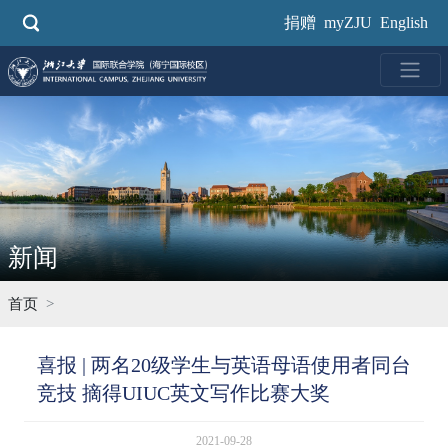
跳
捐赠
myZJU
English
转
到
主
要
内
容
新闻
首页
喜报 | 两名20级学生与英语母语使用者同台
竞技 摘得UIUC英文写作比赛大奖
2021-09-28