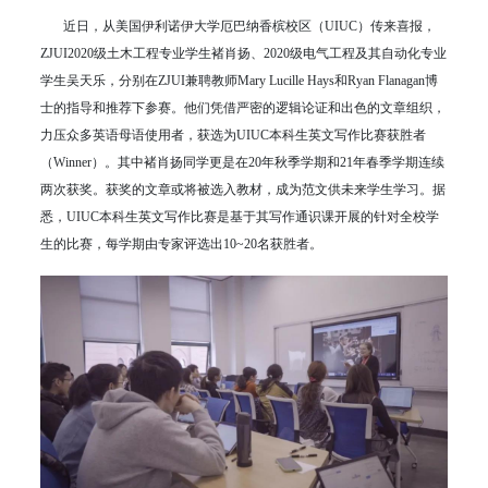
近日，从美国伊利诺伊大学厄巴纳香槟校区（UIUC）传来喜报，
ZJUI2020级土木工程专业学生褚肖扬、2020级电气工程及其自动化专业
学生吴天乐，分别在ZJUI兼聘教师Mary Lucille Hays和Ryan Flanagan博
士的指导和推荐下参赛。他们凭借严密的逻辑论证和出色的文章组织，
力压众多英语母语使用者，获选为UIUC本科生英文写作比赛获胜者
（Winner）。其中褚肖扬同学更是在20年秋季学期和21年春季学期连续
两次获奖。获奖的文章或将被选入教材，成为范文供未来学生学习。据
悉，UIUC本科生英文写作比赛是基于其写作通识课开展的针对全校学
生的比赛，每学期由专家评选出10~20名获胜者。