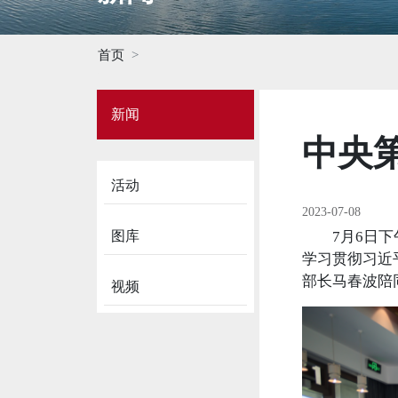
首页
Side
新闻
Menu
on
中央
News
活动
2023-07-08
图库
7月6日下午
学习贯彻习近
部长马春波陪
视频