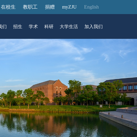
在校生
教职工
捐赠
myZJU
English
我们
招生
学术
科研
大学生活
加入我们
&活动
动态
在国际校区
故事
访客预约
国际生招生
中心
转化
展厅预约
馆