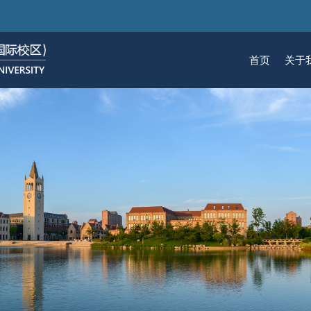
跳
转
到
首页
关于
主
要
关于我们
招生
学术
科研
大学生活
加入我们
内
容
校区简介
本科生招生
本科生课程
科研概览
生活在国际校区
热招岗位
云看校园
研究生招生
机构
科研
活力
人物
使命愿景
通知动态
研究生课程
研究中心
成长在国际校区
组织机构
通知动态
语言
技术
校区领导
招生视频
通识课程
研究平台
校园地图
图书
联系我们
学术日历
仪器共享平台
发展历程
书院