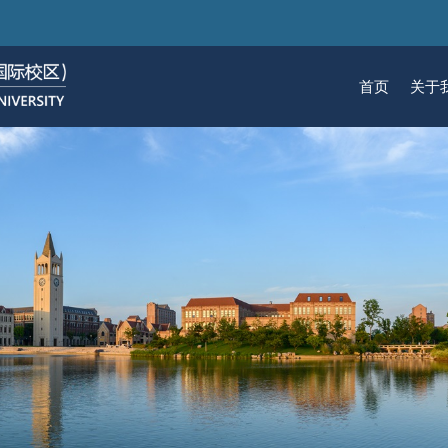
跳
转
到
首页
关于
主
要
关于我们
招生
学术
科研
大学生活
加入我们
内
容
校区简介
本科生招生
本科生课程
科研概览
生活在国际校区
热招岗位
云看校园
研究生招生
机构
科研
活力
人物
使命愿景
通知动态
研究生课程
研究中心
成长在国际校区
组织机构
通知动态
语言
技术
校区领导
招生视频
通识课程
研究平台
校园地图
图书
联系我们
学术日历
仪器共享平台
发展历程
书院