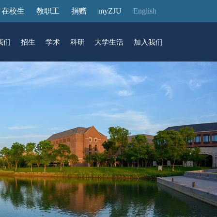
在校生
教职工
捐赠
myZJU
English
我们
招生
学术
科研
大学生活
加入我们
&活动
动态
在国际校区
故事
访客预约
国际生招生
中心
转化
展厅预约
馆