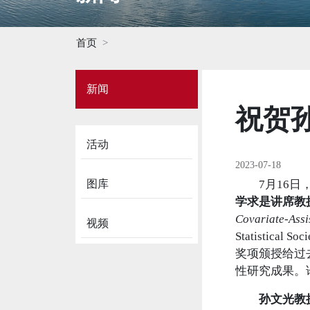
首页
Side
新闻
Menu
on
祝贺
News
活动
2023-07-18
图库
7月16日，首届国
学求是讲席教
Covariate-Assi
视频
Statistical So
奖项颁授给过
性研究成果。论文
孙文光教授与