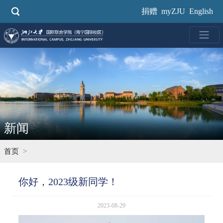
跳
捐赠
myZJU
English
转
到
主
要
内
容
新闻
首页
你好，2023级新同学！
2023-08-29