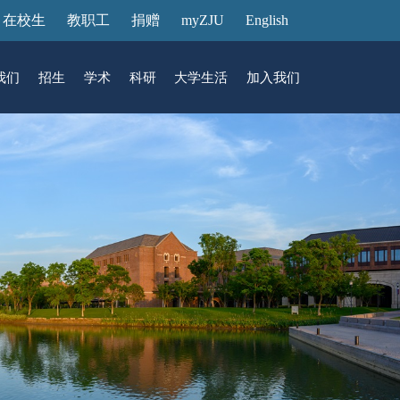
在校生
教职工
捐赠
myZJU
English
我们
招生
学术
科研
大学生活
加入我们
&活动
动态
在国际校区
故事
访客预约
国际生招生
中心
转化
展厅预约
馆