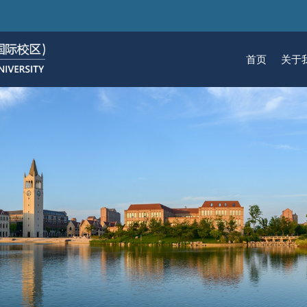
跳
转
到
首页
关于
主
要
关于我们
招生
学术
科研
大学生活
加入我们
内
容
校区简介
本科生招生
本科生课程
科研概览
生活在国际校区
热招岗位
云看校园
研究生招生
机构
科研
活力
人物
使命愿景
通知动态
研究生课程
研究中心
成长在国际校区
组织机构
通知动态
语言
技术
校区领导
招生视频
通识课程
研究平台
校园地图
图书
联系我们
学术日历
仪器共享平台
发展历程
书院