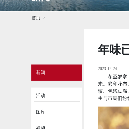
首页
年味已
Side
2023-12-24
新闻
Menu
冬至岁寒
on
来。彩印花布
News
饺、包浆豆腐
活动
生与市民们纷
图库
视频