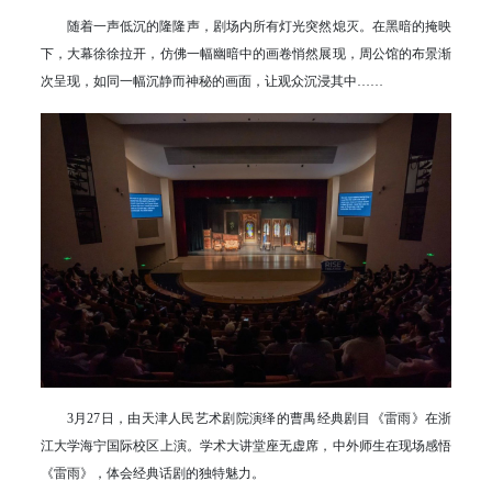
随着一声低沉的隆隆声，剧场内所有灯光突然熄灭。在黑暗的掩映
下，大幕徐徐拉开，仿佛一幅幽暗中的画卷悄然展现，周公馆的布景渐
次呈现，如同一幅沉静而神秘的画面，让观众沉浸其中……
3月27日，由天津人民艺术剧院演绎的曹禺经典剧目《雷雨》在浙
江大学海宁国际校区上演。学术大讲堂座无虚席，中外师生在现场感悟
《雷雨》，体会经典话剧的独特魅力。