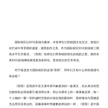
国际校区以RISE剧场为载体，丰富师生们的校园文化生活，使他们
在忙碌中享受视听盛宴，感受剧作之美。作为国际校区RISE剧场第三期
高水平艺术展演，《雷雨》给师生们带来精彩绝伦的戏剧之夜。期待未
来RISE剧场继续展现更加多样化、更加杰出的艺术表演。
对于落进浙大国际校区的这场“雷雨”，同学们又有什么样的观感与
体会呢？
《雷雨》是我高中语文课本里印象最深的一篇课文，但从来没有想
过能有机会现场看它被演绎出来。所以当课本上的一幕幕被还原，每一
个人物的一颦一笑跨越时空真的出现在我的眼前时，那种激动与震撼是
无法用言语表达的。就像谢幕时李建鹏老师说的一样，《雷雨》是中国