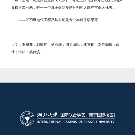
显得更加可悲，唯一一个真正做到爱憎分明的人却在雷雨天死去。
——2023级电气工程及其自动化专业本科生李思齐
（文：李思齐，郭霁瑶，吴雨馨；图文编辑：李亦楠；责任编辑：薛
倩；审核：吴锋滨）