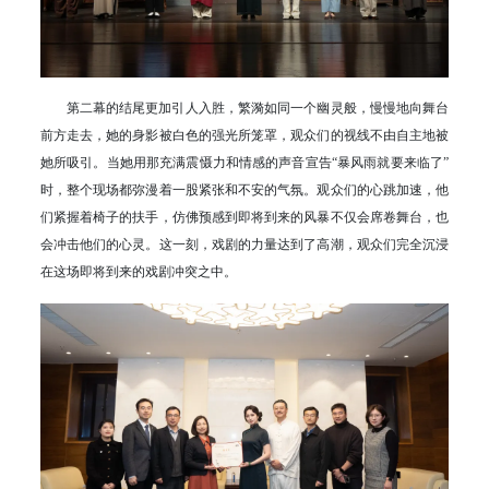
第二幕的结尾更加引人入胜，繁漪如同一个幽灵般，慢慢地向舞台
前方走去，她的身影被白色的强光所笼罩，观众们的视线不由自主地被
她所吸引。当她用那充满震慑力和情感的声音宣告“暴风雨就要来临了”
时，整个现场都弥漫着一股紧张和不安的气氛。观众们的心跳加速，他
们紧握着椅子的扶手，仿佛预感到即将到来的风暴不仅会席卷舞台，也
会冲击他们的心灵。这一刻，戏剧的力量达到了高潮，观众们完全沉浸
在这场即将到来的戏剧冲突之中。