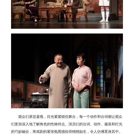
观众们屏息凝视，目光紧紧锁住舞台，每一个动作和台词都让观众
们更加深入地了解角色的性格特点。演员们的台词、动作、服装和灯光
的巧妙融合，将戏剧的紧张氛围描绘得栩栩如生，令人仿佛置身其中。