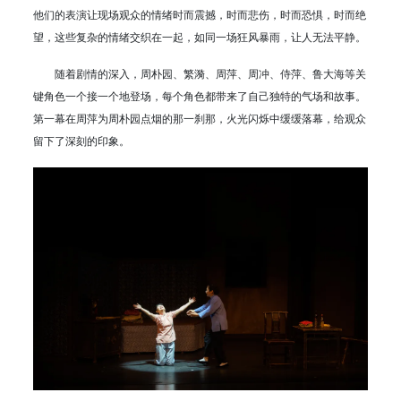
他们的表演让现场观众的情绪时而震撼，时而悲伤，时而恐惧，时而绝
望，这些复杂的情绪交织在一起，如同一场狂风暴雨，让人无法平静。
随着剧情的深入，周朴园、繁漪、周萍、周冲、侍萍、鲁大海等关
键角色一个接一个地登场，每个角色都带来了自己独特的气场和故事。
第一幕在周萍为周朴园点烟的那一刹那，火光闪烁中缓缓落幕，给观众
留下了深刻的印象。