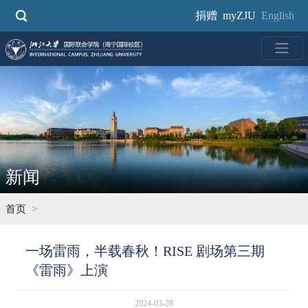
跳
捐赠
myZJU
English
转
到
主
要
内
容
新闻
首页
一场雷雨，半载春秋！RISE 剧场第三期
《雷雨》上演
2024-03-28