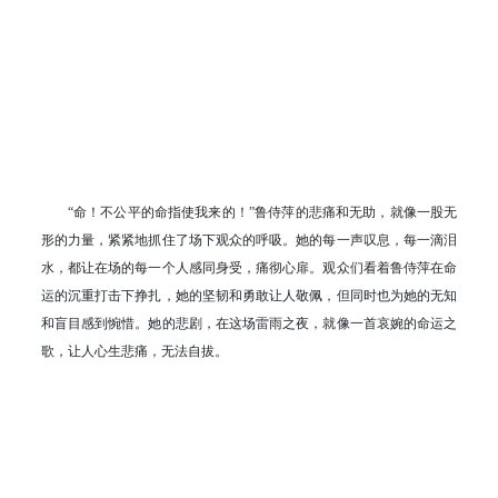
“命！不公平的命指使我来的！”鲁侍萍的悲痛和无助，就像一股无
形的力量，紧紧地抓住了场下观众的呼吸。她的每一声叹息，每一滴泪
水，都让在场的每一个人感同身受，痛彻心扉。观众们看着鲁侍萍在命
运的沉重打击下挣扎，她的坚韧和勇敢让人敬佩，但同时也为她的无知
和盲目感到惋惜。她的悲剧，在这场雷雨之夜，就像一首哀婉的命运之
歌，让人心生悲痛，无法自拔。