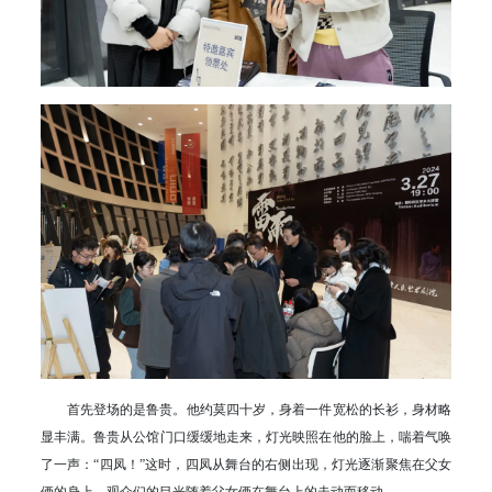
首先登场的是鲁贵。他约莫四十岁，身着一件宽松的长衫，身材略
显丰满。鲁贵从公馆门口缓缓地走来，灯光映照在他的脸上，喘着气唤
了一声：“四凤！”这时，四凤从舞台的右侧出现，灯光逐渐聚焦在父女
俩的身上，观众们的目光随着父女俩在舞台上的走动而移动。