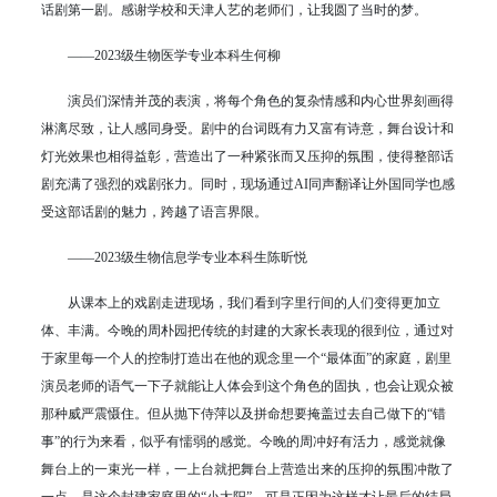
话剧第一剧。感谢学校和天津人艺的老师们，让我圆了当时的梦。
——2023级生物医学专业本科生何柳
演员们深情并茂的表演，将每个角色的复杂情感和内心世界刻画得
淋漓尽致，让人感同身受。剧中的台词既有力又富有诗意，舞台设计和
灯光效果也相得益彰，营造出了一种紧张而又压抑的氛围，使得整部话
剧充满了强烈的戏剧张力。同时，现场通过AI同声翻译让外国同学也感
受这部话剧的魅力，跨越了语言界限。
——2023级生物信息学专业本科生陈昕悦
从课本上的戏剧走进现场，我们看到字里行间的人们变得更加立
体、丰满。今晚的周朴园把传统的封建的大家长表现的很到位，通过对
于家里每一个人的控制打造出在他的观念里一个“最体面”的家庭，剧里
演员老师的语气一下子就能让人体会到这个角色的固执，也会让观众被
那种威严震慑住。但从抛下侍萍以及拼命想要掩盖过去自己做下的“错
事”的行为来看，似乎有懦弱的感觉。今晚的周冲好有活力，感觉就像
舞台上的一束光一样，一上台就把舞台上营造出来的压抑的氛围冲散了
一点，是这个封建家庭里的“小太阳”，可是正因为这样才让最后的结局