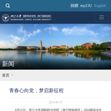
跳
捐赠
myZJU
English
转
到
主
要
内
容
新闻
首页
青春心向党，梦启新征程
2024-06-23
6月21日，浙江大学国际联合学院（海宁国际校区）2024届毕业生