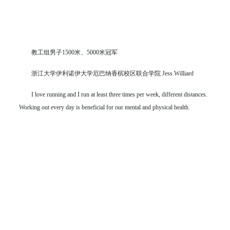
教工组男子1500米、5000米冠军
浙江大学伊利诺伊大学厄巴纳香槟校区联合学院 Jess Williard
I love running and I run at least three times per week, different distances.
Working out every day is beneficial for our mental and physical health.