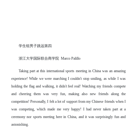
学生组男子跳远第四
浙江大学国际联合商学院 Marco Palillo
Taking part at this international sports meeting in China was an amazing
experience! While we were marching I couldn't stop smiling, as while I was
holding the flag and walking, it didn't feel real! Watching my friends compete
and cheering them was very fun, making also new friends along the
competition! Personally, I felt a lot of support from my Chinese friends when I
was competing, which made me very happy! I had never taken part at a
ceremony nor sports meeting here in China, and it was surprisingly fun and
astonishing.