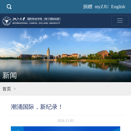
跳
捐赠
myZJU
English
转
到
主
要
内
容
新闻
首页
潮涌国际，新纪录！
2024-11-03