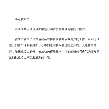
终点裁判员
浙江大学伊利诺伊大学厄巴纳香槟校区联合学院 刘皓中
很荣幸在本次师生运动会中担任径赛终点裁判员的工作，看到运动
健儿们奋力冲刺的身影，心中的激动和兴奋也随之升腾。无论排名如
何，站在跑道上的每一位运动员都是赢家，你们的拼搏与勇气为国际校
区的秋色绘上最热血澎湃的一笔。