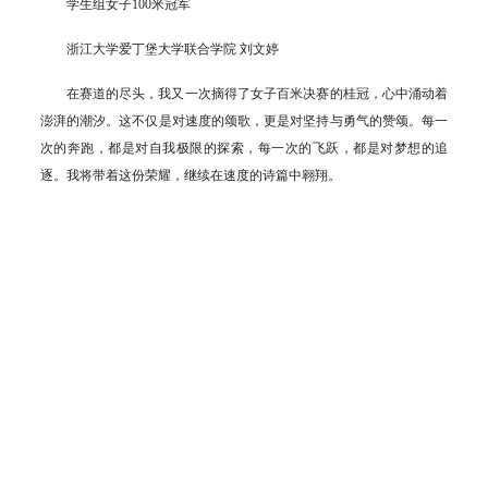
学生组女子100米冠军
浙江大学爱丁堡大学联合学院 刘文婷
在赛道的尽头，我又一次摘得了女子百米决赛的桂冠，心中涌动着
澎湃的潮汐。这不仅是对速度的颂歌，更是对坚持与勇气的赞颂。每一
次的奔跑，都是对自我极限的探索，每一次的飞跃，都是对梦想的追
逐。我将带着这份荣耀，继续在速度的诗篇中翱翔。