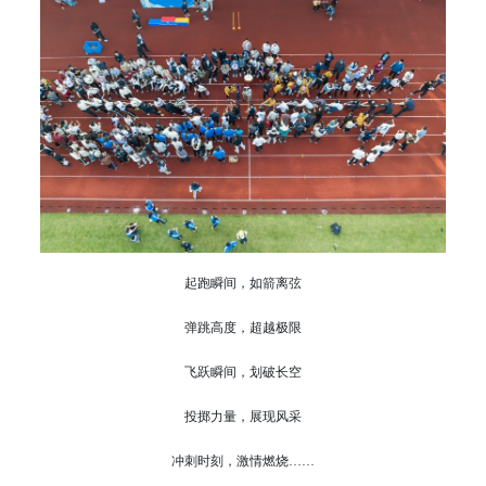
起跑瞬间，如箭离弦
弹跳高度，超越极限
飞跃瞬间，划破长空
投掷力量，展现风采
冲刺时刻，激情燃烧……