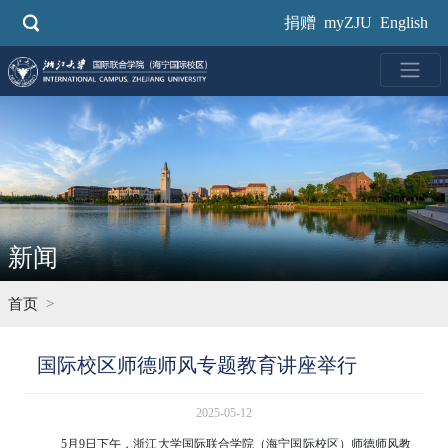
跳
捐赠
myZJU
English
转
到
主
要
内
容
新闻
首页
国际校区师德师风专题教育讲座举行
2025-05-12
5月9日下午，浙江大学国际联合学院（海宁国际校区）师德师风教