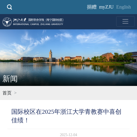
跳
捐赠
myZJU
English
转
到
主
要
内
容
新闻
首页
国际校区在2025年浙江大学青教赛中喜创
佳绩！
2025-12-04