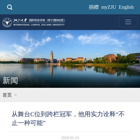
跳
捐赠
myZJU
English
转
到
主
要
内
容
新闻
首页
从舞台C位到跨栏冠军，他用实力诠释“不
止一种可能”
2026-01-14