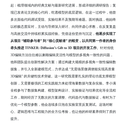
起：梳理领域内的经典文献与最新研究进展，形成详细的调研报告；复
现已发表论文的核心代码，吃透模型的底层逻辑。在这一过程中，他曾
多次面临代码调试受阻、实验结果不及预期等难题。面对挑战，他始终
以积极态度应对，主动与导师深入研讨、向同伴虚心求教，在反复复盘
与高效交流中持续积累实战经验。凭借这份坚持与沉淀，
他逐步实现了
从项目 “辅助参与者” 到 “核心贡献者” 的蜕变，以共同第一作者的身份
牵头推进 TINKER: Diffusion’s Gift to 3D 项目的开发工作
。针对传统
3D编辑方法往往难以兼顾编辑灵活性与模型的多视角一致性的问题，
他和团队提出创新性解决方案：通过构建大规模的多视角一致性编辑数
据集，并引入全新建模范式，力求达成 “无需场景微调便能实现高质量
3D编辑” 的关键性技术突破。这一研究既需要扎实的理论功底支撑模型
创新，又需要极强的工程实践能力来处理海量数据与复杂实验。李小满
全程参与了数据集构建、模型架构设计、实验验证与结果优化等全流程
工作，期间经历了无数次的方案调整、代码迭代与数据验证，有时为了
优化一个模型参数，他会连续多日泡在实验室里反复测试。这场对耐
心、逻辑思维与工程能力的全方位考验，也让他的科研素养得到了质的
提升。