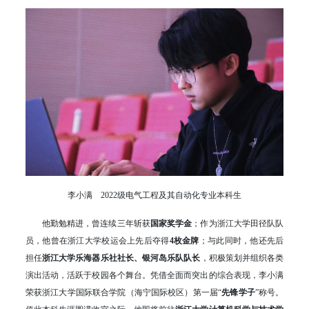
李小满 2022级电气工程及其自动化专业本科生
他勤勉精进，曾连续三年斩获
国家奖学金
；作为浙江大学田径队队
员，他曾在浙江大学校运会上先后夺得
4枚金牌
；与此同时，他还先后
担任
浙江大学乐海器乐社社长、银河岛乐队队长
，积极策划并组织各类
演出活动，活跃于校园各个舞台。凭借全面而突出的综合表现，李小满
荣获浙江大学国际联合学院（海宁国际校区）第一届“
先锋学子
”称号。