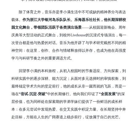
除了体育之外，音乐亦是李小满生活中不可或缺的精神养分与表达
载体。
作为浙江大学银河岛乐队队长、乐海器乐社社长，他长期深耕校
园文化舞台，带领团队活跃于各类演出场景
——从校园迎新晚会、周年
庆典等大型活动的正式舞台，到校外Livehouse的沉浸式专场演出，每一
次登台都是他与热爱的对话。音乐为他开辟了与学术研究截然不同的精
神空间：在这里，创作、合作与情绪释放得以并存，也成为他在高强度
学习与科研节奏之外的重要调适方式。
回望李小满的本科旅程，从初入校园时的节奏适应、方向探索，到
科研实践中的逐步深耕、能力沉淀；从面对多元选择时的审慎权衡，到
最终锚定学术方向的坚定前行，他的成长从非一蹴而就的飞跃，而是一
场在
“尝试-沉淀-突破”
中的长期修行。他向我们印证了
“全面发展”
的深
层价值，也为同样处在探索期的学弟学妹们提供了一份鲜活的成长样
本：在多元尝试中发现热爱、在交叉实践中积淀力量、在长期坚持中奔
赴目标，方能在人生的广阔赛道上稳步前行，绽放属于自己的光芒。