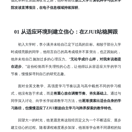
值此本科生涯圆满收官之际，他即将前往
浙江大学计算机科学与技术学
院攻读直博项目，在电子信息领域持续深耕
。
01 从适应环境到建立信心：在ZJUI站稳脚跟
初入大学时，李小满并未给自己定下过高的目标。相较于部分入学
时成绩亮眼的同学，他坦言自己的高考成绩并不算突出，也正因如此，
他并未给自己施加过多的心理压力。“
无论学成什么样，对我来说都是
在进步
。”这份松弛而不失理性的心态，让他得以从容适应大学的学习
节奏，慢慢探寻到自己的研究志趣。
面对全英文教学、高强度学习节奏以及与高中截然不同的学习模
式，他没有急于求成，而是
将重心放在调整节奏、夯实基础上
。通过与
同学深入讨论、向学长学姐请教学习方法，他
逐渐摸索出适合自身的学
习路径，也慢慢适应了ZJUI鼓励自主学习与跨界探索的教学特色
。
回望大一的时光，他更愿意将这段经历定义为一个不断适应、逐步
建立信心的过程。随着课程难度逐步加深，他渐渐学会将不同课程的知