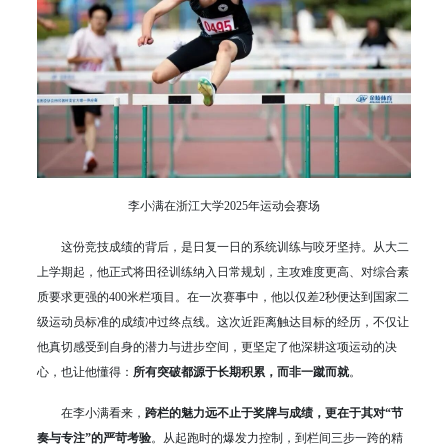
李小满在浙江大学2025年运动会赛场
这份竞技成绩的背后，是日复一日的系统训练与咬牙坚持。从大二
上学期起，他正式将田径训练纳入日常规划，主攻难度更高、对综合素
质要求更强的400米栏项目。在一次赛事中，他以仅差2秒便达到国家二
级运动员标准的成绩冲过终点线。这次近距离触达目标的经历，不仅让
他真切感受到自身的潜力与进步空间，更坚定了他深耕这项运动的决
心，也让他懂得：
所有突破都源于长期积累，而非一蹴而就
。
在李小满看来，
跨栏的魅力远不止于奖牌与成绩，更在于其对“节
奏与专注”的严苛考验
。从起跑时的爆发力控制，到栏间三步一跨的精