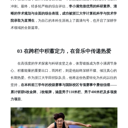
冲刺。最终，经多轮严格的综合评估，
李小满凭借优秀的科研素养、清
晰的学术规划与全面的综合表现，成功被浙江大学计算机科学与技术学
院录取为直博生
，为自己的本科生涯画上了圆满句号，也开启了深耕学
术领域的全新篇章。
03 在跨栏中积蓄定力，在音乐中传递热爱
在高强度的学术探索与科研攻坚之余，体育锻炼成为李小满调节身
心、积蓄能量的重要出口，而跨栏，则是他始终深耕不辍、倾注真心的
长期热爱。作为浙江大学田径队队员，他将这份热爱转化为长此以往的
坚持，
在本科前三学年的校级赛事与国际校区专项赛事中屡创佳绩——
累计斩获6枚金牌、2枚银牌，涵盖男子110米栏、男子400米栏及多项接
力项目
。